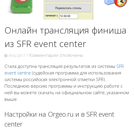
Онлайн трансляция финиша
из SFR event center
к
/
Комментарии
отключены
09.02.2017
записи
Стала доступна трансляция результатов из системы
SFR
Онлайн
event centre
(судейская программа для использования
трансляция
системы российская электронной отметки SFR).
финиша
Последнюю версию программы и инструкцию работе с
из
ней вы можете скачать на официальном сайте, указанном
SFR
выше.
event
center
Настройки на Orgeo.ru и в SFR event
center