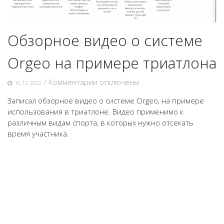
Обзорное видео о системе
Orgeo на примере триатлона
к
/
Комментарии
отключены
16.12.2022
записи
Записал обзорное видео о системе Orgeo, на примере
Обзорное
использования в триатлоне. Видео применимо к
видео
различным видам спорта, в которых нужно отсекать
о
время участника.
системе
Orgeo
на
примере
триатлона