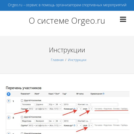
Перейти
Orgeo.ru – сервис в помощь организаторам спортивных мероприятий
к
содержимому
О системе Orgeo.ru
Инструкции
Главная
Инструкции