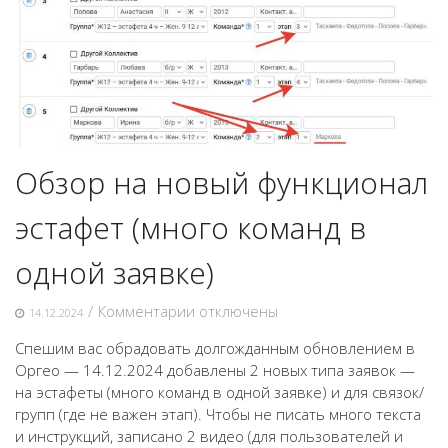
Обзор на новый функционал
эстафет (много команд в
одной заявке)
к
/
Комментарии
отключены
14.12.2024
записи
Спешим вас обрадовать долгожданным обновлением в
Обзор
Оргео — 14.12.2024 добавлены 2 новых типа заявок —
на
на эстафеты (много команд в одной заявке) и для связок/
новый
групп (где не важен этап). Чтобы не писать много текста
функционал
и инструкций, записано 2 видео (для пользователей и
эстафет