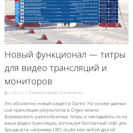
Новый функционал — титры
для видео трансляций и
мониторов
к
/
Комментарии
отключены
21.08.2020
записи
Это абсолютно новый раздел в Оргео. На основе данных
Новый
Live-трансляции результатов в Orgeo можно
функционал
формировать разнообразные титры, и накладывать их на
—
ваши видео-трансляции, используя бесплатный софт для
титры
броадкаста, например OBS studio или любой другой.
для