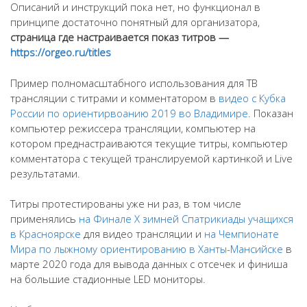
Описаний и инструкций пока нет, но функционал в
видео
принципе достаточно понятный для организатора,
трансляций
страница где настраивается показ титров —
и
https://orgeo.ru/titles
мониторов
Пример полномасштабного использования для ТВ
трансляции с титрами и комментатором в
видео с Кубка
России по ориентирвоанию 2019 во Владимире
. Показан
компьютер режиссера трансляции, компьютер на
котором преднастраиваются текущие титры, компьютер
комментатора с текущей транслируемой картинкой и Live
результатами.
Титры протестированы уже ни раз, в том числе
применялись
на Финале Х зимней Спатрикиады учащихся
в Красноярске
для видео трансляции и
на Чемпионате
Мира по лыжному ориентированию в Ханты-Мансийске
в
марте 2020 года для вывода данных с отсечек и финиша
на большие стадионные LED мониторы.