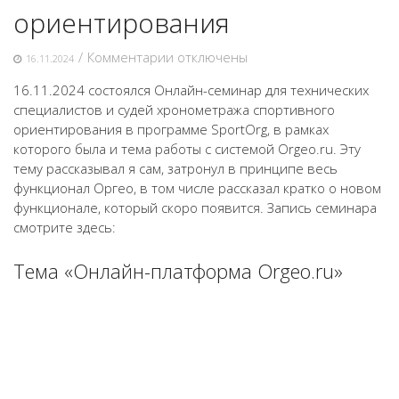
ориентирования
к
/
Комментарии
отключены
16.11.2024
записи
16.11.2024 состоялся Онлайн-семинар для технических
Онлайн-
специалистов и судей хронометража спортивного
семинар
ориентирования в программе SportOrg, в рамках
для
которого была и тема работы с системой Orgeo.ru. Эту
технических
тему рассказывал я сам, затронул в принципе весь
специалистов
функционал Оргео, в том числе рассказал кратко о новом
и
функционале, который скоро появится. Запись семинара
судей
смотрите здесь:
хронометража
спортивного
Тема «Онлайн-платформа Orgeo.ru»
ориентирования