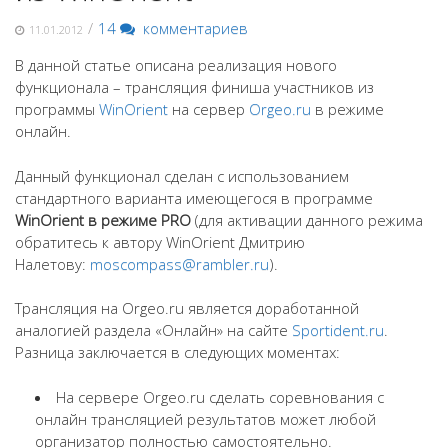
/
14
комментариев
11.01.2012
В данной статье описана реализация нового
функционала – трансляция финиша участников из
программы
WinOrient
на сервер
Orgeo.ru
в режиме
онлайн.
Данный функционал сделан с использованием
стандартного варианта имеющегося в программе
WinOrient в режиме PRO
(для активации данного режима
обратитесь к автору WinOrient Дмитрию
Налетову:
moscompass@rambler.ru
).
Трансляция на Orgeo.ru является доработанной
аналогией раздела «Онлайн» на сайте
Sportident.ru
.
Разница заключается в следующих моментах:
На сервере Orgeo.ru сделать соревнования с
онлайн трансляцией результатов может любой
организатор полностью самостоятельно.