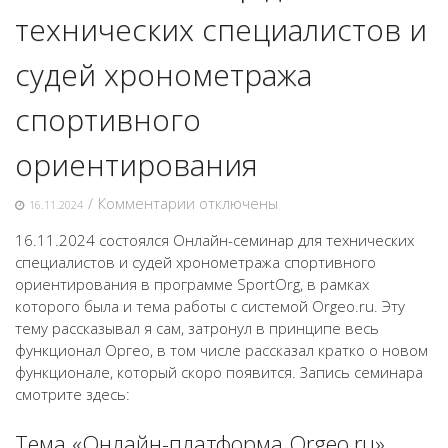
технических специалистов и
судей хронометража
спортивного
ориентирования
к
/
Комментарии
отключены
16.11.2024
записи
16.11.2024 состоялся Онлайн-семинар для технических
Онлайн-
специалистов и судей хронометража спортивного
семинар
ориентирования в программе SportOrg, в рамках
для
которого была и тема работы с системой Orgeo.ru. Эту
технических
тему рассказывал я сам, затронул в принципе весь
специалистов
функционал Оргео, в том числе рассказал кратко о новом
и
функционале, который скоро появится. Запись семинара
судей
смотрите здесь:
хронометража
спортивного
Тема «Онлайн-платформа Orgeo.ru»
ориентирования