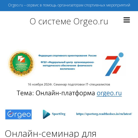
Перейти
Orgeo.ru – сервис в помощь организаторам спортивных мероприятий
к
содержимому
О системе Orgeo.ru
Онлайн-семинар для