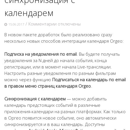
календарем
к
/
Комментарии
отключены
15.06.2017
записи
В новом пакете доработок было реализовано сразу
Оповещение
несколько новых способов интеграции календаря Orgeo:
по
email
Подписка на уведомления по email
. Вы будете получать
и
уведомления за N дней до начала события, конца
синхронизация
регистрации, или в момент начала Live-трансляции.
с
Настроить разные уведомления по разным фильтрам
календарем
можно через функцию
Подписаться на календарь по email
в правом меню страниц календаря Orgeo
.
Синхронизация с календарем
— можно добавить
календарь предстоящих событий в различные
приложения-календари на разных платформах. Как только
в Оргео появится новое событие, оно автоматически
синхронизируется и в ваш календарь. Доступны