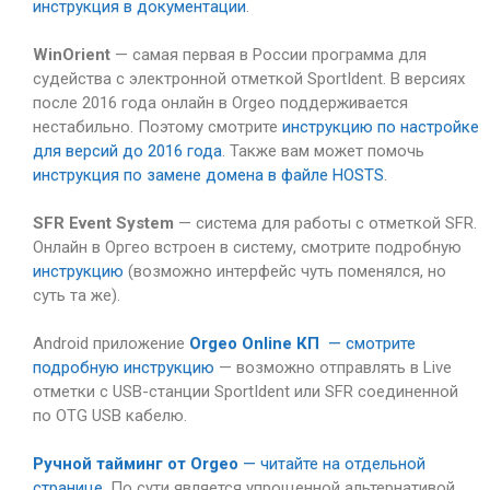
инструкция в документации
.
WinOrient
— самая первая в России программа для
судейства с электронной отметкой SportIdent. В версиях
после 2016 года онлайн в Orgeo поддерживается
нестабильно. Поэтому смотрите
инструкцию по настройке
для версий до 2016 года
. Также вам может помочь
инструкция по замене домена в файле HOSTS
.
SFR Event System
— система для работы с отметкой SFR.
Онлайн в Оргео встроен в систему, смотрите подробную
инструкцию
(возможно интерфейс чуть поменялся, но
суть та же).
Android приложение
Orgeo Online КП
— смотрите
подробную инструкцию
— возможно отправлять в Live
отметки с USB-станции SportIdent или SFR соединенной
по OTG USB кабелю.
Ручной тайминг от Orgeo
— читайте на отдельной
странице
. По сути является упрощенной альтернативой